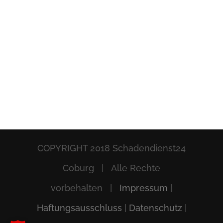
COPYRIGHT 2018 Schadendienst24
Coburg | Alle Rechte
vorbehalten |
Impressum
|
Haftungsausschluss
|
Datenschutz
|