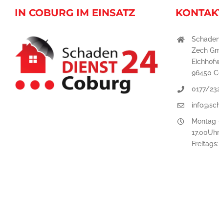
IN COBURG IM EINSATZ
KONTAK
Schaden
Zech G
Eichhof
96450 C
0177/23
info@sc
Montag -
17.00Uh
Freitags