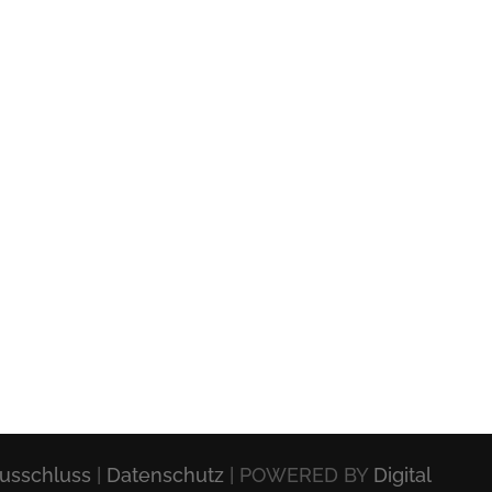
usschluss
|
Datenschutz
| POWERED BY
Digital