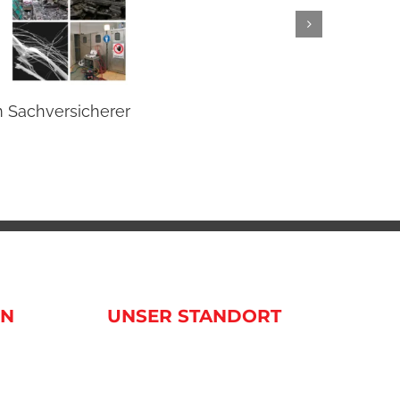
m Sachversicherer
Beste
20 Janua
EN
UNSER STANDORT