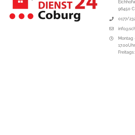
Eichhof
96450 C
0177/23
info@sc
Montag -
17.00Uh
Freitags