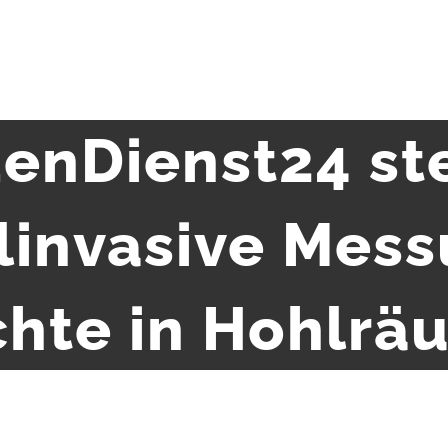
enDienst24 ste
linvasive Mess
hte in Hohlr