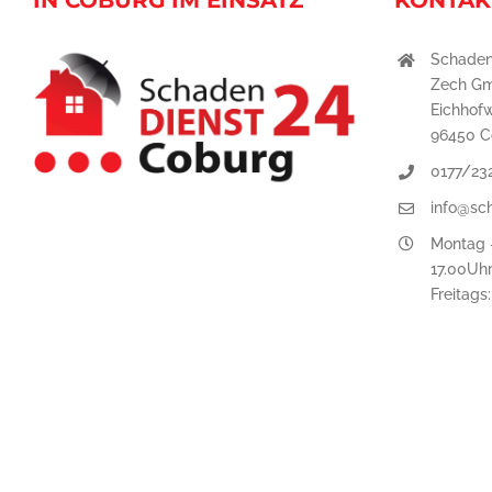
IN COBURG IM EINSATZ
KONTAK
Schaden
Zech G
Eichhof
96450 C
0177/23
info@sc
Montag -
17.00Uh
Freitags