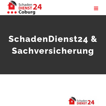
Zum
Inhalt
springen
SchadenDienst24 &
Sachversicherung