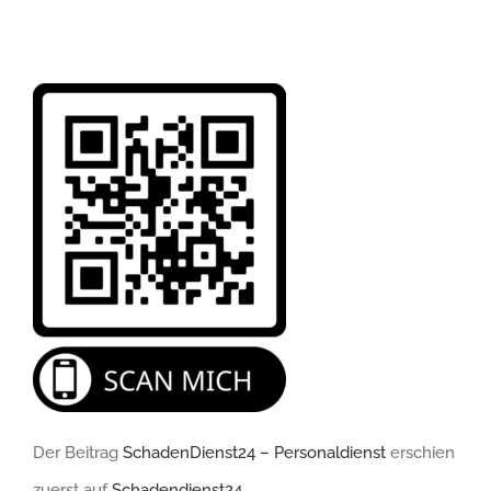
Der Beitrag
SchadenDienst24 – Personaldienst
erschien
zuerst auf
Schadendienst24
.