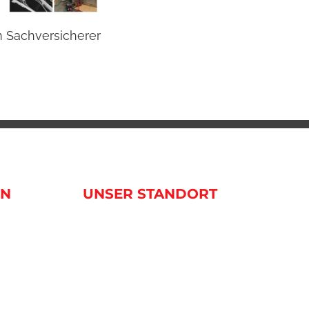
m Sachversicherer
Beste
20 Janua
EN
UNSER STANDORT