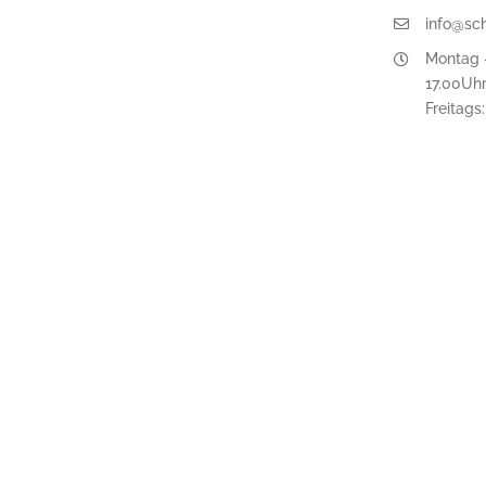
info@sc
Montag -
17.00Uh
Freitags