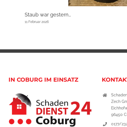
Staub war gestern…
11 Februar 2026
IN COBURG IM EINSATZ
KONTAK
Schaden
Zech G
Eichhof
96450 C
0177/23