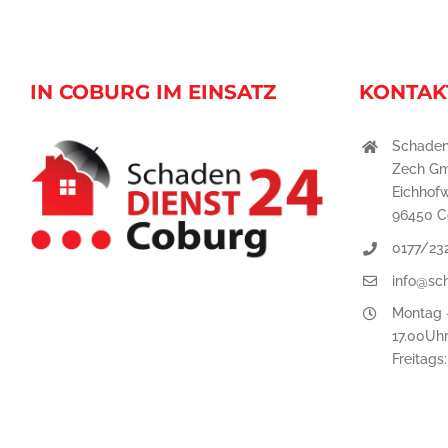
IN COBURG IM EINSATZ
KONTAK
Schaden
Zech G
Eichhof
96450 C
0177/23
info@sc
Montag -
17.00Uh
Freitags