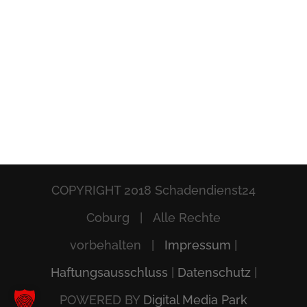
COPYRIGHT 2018 Schadendienst24
Coburg | Alle Rechte
vorbehalten |
Impressum
|
Haftungsausschluss
|
Datenschutz
|
POWERED BY
Digital Media Park