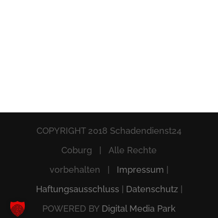
COPYRIGHT 2018 Schadendienst24
Coburg | Alle Rechte
vorbehalten |
Impressum
|
Haftungsausschluss
|
Datenschutz
|
POWERED BY
Digital Media Park