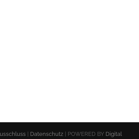
usschluss
|
Datenschutz
| POWERED BY
Digital