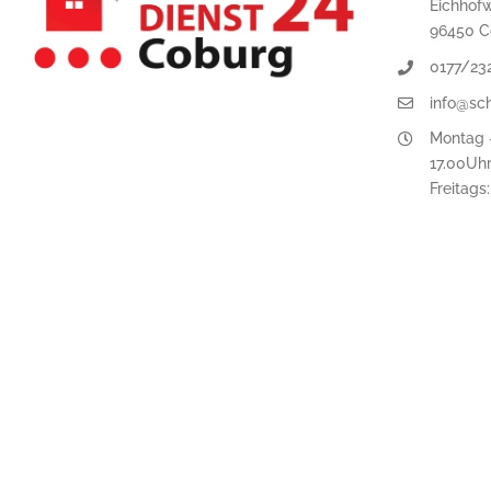
Eichhof
96450 C
0177/23
info@sc
Montag -
17.00Uh
Freitags