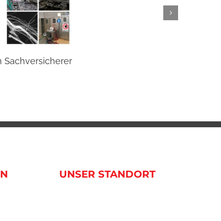
m Sachversicherer
Beste
20 Janua
EN
UNSER STANDORT