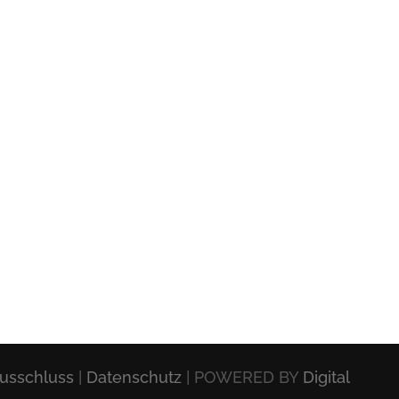
usschluss
|
Datenschutz
| POWERED BY
Digital