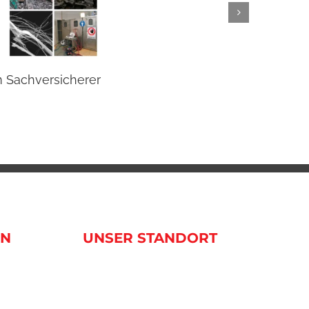
m Sachversicherer
Beste
20 Janua
EN
UNSER STANDORT