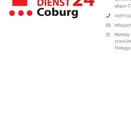
96450 C
0177/23
info@sc
Montag -
17.00Uh
Freitags