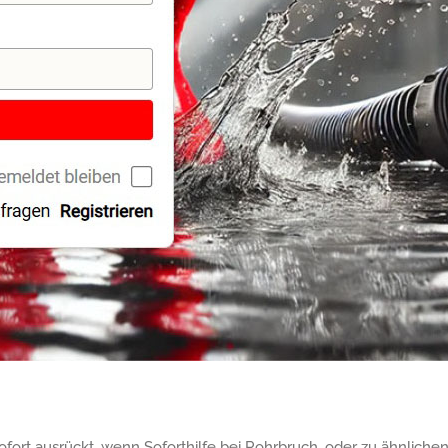
ofort ausrückt, wenn Soforthilfe bei Rohrbruch, oder zu ähnliche